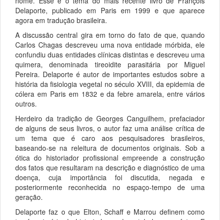
nome. Esse é o tema do mais recente livro de François
Delaporte, publicado em Paris em 1999 e que aparece
agora em tradução brasileira.
A discussão central gira em torno do fato de que, quando
Carlos Chagas descreveu uma nova entidade mórbida, ele
confundiu duas entidades clínicas distintas e descreveu uma
quimera, denominada tireoidite parasitária por Miguel
Pereira. Delaporte é autor de importantes estudos sobre a
história da fisiologia vegetal no século XVIII, da epidemia de
cólera em Paris em 1832 e da febre amarela, entre vários
outros.
Herdeiro da tradição de Georges Canguilhem, prefaciador
de alguns de seus livros, o autor faz uma análise crítica de
um tema que é caro aos pesquisadores brasileiros,
baseando-se na releitura de documentos originais. Sob a
ótica do historiador profissional empreende a construção
dos fatos que resultaram na descrição e diagnóstico de uma
doença, cuja importância foi discutida, negada e
posteriormente reconhecida no espaço-tempo de uma
geração.
Delaporte faz o que Elton, Schaff e Marrou definem como